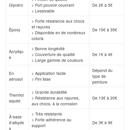
Glycéro
> Fort pouvoir couvrant
De 2€ à 5€
> Lessivable
> Forte résistance aux chocs
et rayures
Époxy
De 15€ à 35€
> Disponible en de nombreux
coloris
> Bonne longévité
Acryliqu
> Couverture de qualité
De 1€ à 4€
e
> Large gamme de couleurs
Dépend du
En
> Application facile
type de
aérosol
> Fini lisse
peinture
> Grande durabilité
Thermol
> Résistance aux rayures,
De 13€ à 20€
aquée
aux chocs, à la corrosion
> Très résistante
À base
> Forte adhérence au
d’alkyde
De 3€ à 9€
support
s