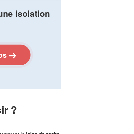
une isolation
os
ir ?
tamment la
laine de roche