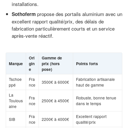
installations.
propose des portails aluminium avec un
Sothoferm
excellent rapport qualité/prix, des délais de
fabrication particulièrement courts et un service
après-vente réactif.
Ori
Gamme de
Marque
gin
prix (hors
Points forts
e
pose)
Tschoe
Fra
Fabrication artisanale
3500€ à 6000€
ppé
nce
haut de gamme
La
Fra
Robuste, bonne tenue
Toulous
2500€ à 4500€
nce
dans le temps
aine
Fra
Excellent rapport
SIB
2200€ à 4000€
nce
qualité/prix