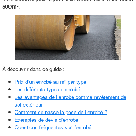
.
50€/m²
À découvrir dans ce guide :
Prix d’un enrobé au m² par type
Les différents types d’enrobé
Les avantages de l’enrobé comme revêtement de
sol extérieur
Comment se passe la pose de l’enrobé ?
Exemples de devis d’enrobé
Questions fréquentes sur l’enrobé