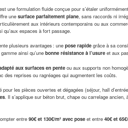
est une formulation fluide conçue pour s’étaler uniformémen
offre une
, sans raccords ni irrégu
surface parfaitement plane
articulièrement aux intérieurs contemporains ou aux comme
nsi qu’aux espaces à fort passage.
ente plusieurs avantages : une
grâce à sa consi
pose rapide
e gamme ainsi qu’une
et aux pa
bonne résistance à l’usure
ou aux supports non homogène
adapté aux surfaces en pente
nc des reprises ou ragréages qui augmentent les coûts.
our les pièces ouvertes et dégagées (séjour, hall d’entrée,
. Il s’applique sur béton brut, chape ou carrelage ancien, 
es
 compter entre
et entre
90€ et 130€/m² avec pose
40€ et 65€