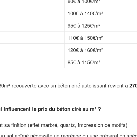
80€ à 100€/m²
100€ à 140€/m²
95€ à 125€/m²
110€ à 150€/m²
120€ à 160€/m²
85€ à 115€/m²
0m² recouverte avec un béton ciré autolissant revient à
270
i influencent le prix du béton ciré au m² ?
et sa finition (effet marbré, quartz, impression de motifs)
r un sol abîmé nécessite un ragréage ou une préparation spéc