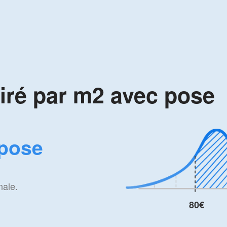
ciré par m2 avec pose
(pose
nale.
80€