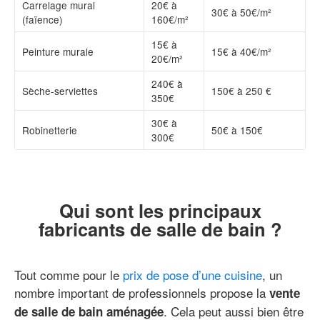
Carrelage mural
20€ à
30€ à 50€/m²
(faïence)
160€/m²
15€ à
Peinture murale
15€ à 40€/m²
20€/m²
240€ à
Sèche-serviettes
150€ à 250 €
350€
30€ à
Robinetterie
50€ à 150€
300€
Qui sont les principaux
fabricants de salle de bain ?
Tout comme pour le
prix de pose d’une cuisine
, un
nombre important de professionnels propose la
vente
. Cela peut aussi bien être
de salle de bain aménagée