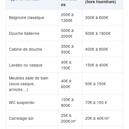
(hors fourniture)
es
200€ à
Baignoire classique
300€ à 600€
1300€
500€ à
Douche italienne
500€ à 1800€
2000€
350€ à
Cabine de douche
400€ à 800€
550€
40€ à
Lavabo ou vasque
150€ à 400€
150€
Meubles salle de bain
40€ à
(sous-vasque,
50€ à 150€
600€
armoire…)
150€ à
WC suspendu
70€ à 150 €
800€
25€ à
Carrelage sol
20€ à 40€/m²
200€/m²