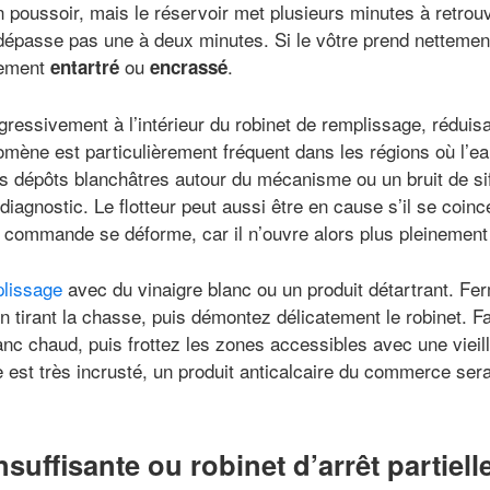
 poussoir, mais le réservoir met plusieurs minutes à retro
dépasse pas une à deux minutes. Si le vôtre prend nettement
lement
ou
.
entartré
encrassé
ressivement à l’intérieur du robinet de remplissage, réduisant
mène est particulièrement fréquent dans les régions où l’ea
es dépôts blanchâtres autour du mécanisme ou un bruit de si
iagnostic. Le flotteur peut aussi être en cause s’il se coinc
 commande se déforme, car il n’ouvre alors plus pleinement 
plissage
avec du vinaigre blanc ou un produit détartrant. Fer
 en tirant la chasse, puis démontez délicatement le robinet. 
anc chaud, puis frottez les zones accessibles avec une vieil
re est très incrusté, un produit anticalcaire du commerce sera
nsuffisante ou robinet d’arrêt partiel