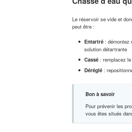
Chasse d’eau qui
Le réservoir se vide et do
peut être :
: démontez v
Entartré
solution détartrante
: remplacez le 
Cassé
: repositionne
Déréglé
Bon à savoir
Pour prévenir les pr
vous êtes situés dans