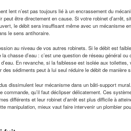
t lent n’est pas toujours lié à un encrassement du mécani
r peut être directement en cause. Si votre robinet d’arrêt, si
ouvert, le débit sera insuffisant même avec un mécanisme en pa
ns le sens antihoraire.
ion au niveau de vos autres robinets. Si le débit est faibl
 la chasse d’eau : c’est une question de réseau général ou d
d’eau. En revanche, si la faiblesse est isolée aux toilettes, vé
par des sédiments peut à lui seul réduire le débit de manière si
us dissimulent leur mécanisme dans un bâti-support mural. 
e de commande, qu’il faut déclipser délicatement. Ces systèm
différents et leur robinet d’arrêt est plus difficile à attei
tte manipulation, mieux vaut faire intervenir un plombier pou