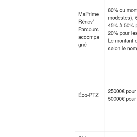
80% du monta
MaPrime
modestes), 
Rénov’
45% à 50% po
Parcours
20% pour les
accompa
Le montant d
gné
selon le no
25000€ pour
Éco-PTZ
50000€ pour 