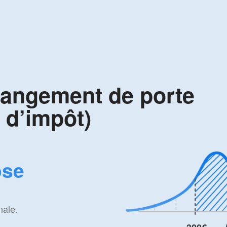
hangement de porte
t d’impôt)
ose
nale.