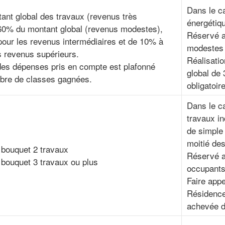
Dans le c
nt global des travaux (revenus très
énergétiq
60% du montant global (revenus modestes),
Réservé a
ur les revenus intermédiaires et de 10% à
modestes 
 revenus supérieurs.
Réalisatio
es dépenses pris en compte est plafonné
global de
mbre de classes gagnées.
obligatoire
Dans le c
travaux i
de simple 
moitié de
 bouquet 2 travaux
Réservé a
bouquet 3 travaux ou plus
occupants
Faire app
Résidence
achevée d