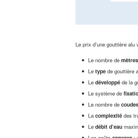
Le prix d’une gouttière alu 
Le nombre de
mètres
Le
de gouttière 
type
Le
de la g
développé
Le système de
fixati
Le nombre de
coude
La
des tr
complexité
Le
maxima
débit d’eau
Les coûts
:
annexes