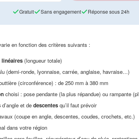
Gratuit
Sans engagement
Réponse sous 24h
varie en fonction des critères suivants :
(longueur totale)
 linéaires
alu (demi-ronde, lyonnaise, carrée, anglaise, havraise…)
outtière (circonférence) : de 250 mm à 380 mm
choisi : pose pendante (la plus répandue) ou rampante (pl
on
d’angle et de
qu’il faut prévoir
s
descentes
avaux (coupe en angle, descentes, coudes, crochets, etc.)
l dans votre région
 grilles pare-feuilles, récupérateur d’eau de pluie, protections 