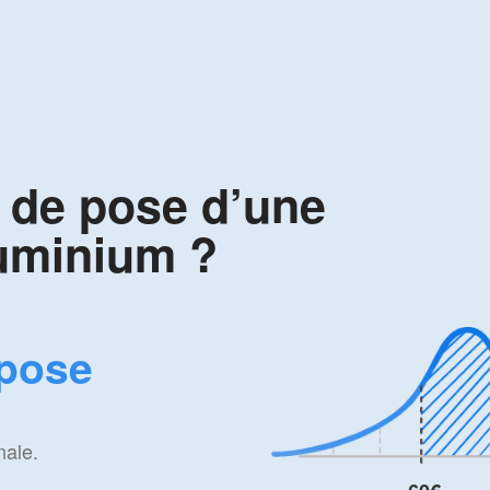
x de pose d’une
luminium ?
(pose
nale.