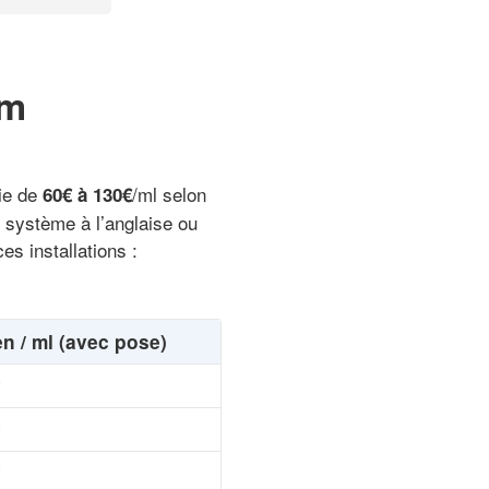
um
rie de
/ml selon
60€ à 130€
n système à l’anglaise ou
es installations :
n / ml (avec pose)