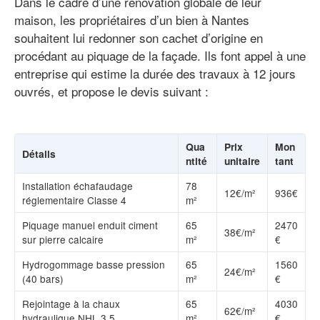
Dans le cadre d’une rénovation globale de leur
maison, les propriétaires d’un bien à Nantes
souhaitent lui redonner son cachet d’origine en
procédant au piquage de la façade. Ils font appel à une
entreprise qui estime la durée des travaux à 12 jours
ouvrés, et propose le devis suivant :
Qua
Prix
Mon
Détails
ntité
unitaire
tant
Installation échafaudage
78
12€/m²
936€
réglementaire Classe 4
m²
Piquage manuel enduit ciment
65
2470
38€/m²
sur pierre calcaire
m²
€
Hydrogommage basse pression
65
1560
24€/m²
(40 bars)
m²
€
Rejointage à la chaux
65
4030
62€/m²
hydraulique NHL 3.5
m²
€