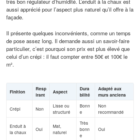
très bon régulateur d’humidité. L’enduit à la chaux est
aussi apprécié pour l’aspect plus naturel qu’il offre à la
façade.
Il présente quelques inconvénients, comme un temps
de pose assez long. Il demande aussi un savoir-faire
particulier, c’est pourquoi son prix est plus élevé que
celui d’un crépi : il faut compter entre 50€ et 100€ le
m².
Resp
Dura
Adapté aux
Finition
Aspect
irant
bilité
murs anciens
Lisse ou
Bonn
Non
Crépi
Non
structuré
e
recommandé
Très
Enduit à
Mat,
Oui
bonn
Oui
la chaux
naturel
e