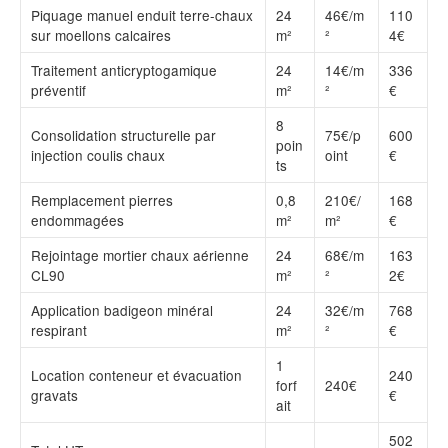
Piquage manuel enduit terre-chaux
24
46€/m
110
sur moellons calcaires
m²
²
4€
Traitement anticryptogamique
24
14€/m
336
préventif
m²
²
€
8
Consolidation structurelle par
75€/p
600
poin
injection coulis chaux
oint
€
ts
Remplacement pierres
0,8
210€/
168
endommagées
m²
m²
€
Rejointage mortier chaux aérienne
24
68€/m
163
CL90
m²
²
2€
Application badigeon minéral
24
32€/m
768
respirant
m²
²
€
1
Location conteneur et évacuation
240
forf
240€
gravats
€
ait
502