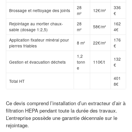
28
336
Brossage et nettoyage des joints
12€/m²
m²
€
Rejointage au mortier chaux-
28
162
58€/m²
sable (dosage 1:2,5)
m²
4€
Application fixateur minéral pour
176
8 m²
22€/m²
pierres friables
€
1,2
132
Gestion et évacuation déchets
tonn
110€/t
€
e
401
Total HT
8€
Ce devis comprend l’installation d’un extracteur d’air à
filtration HEPA pendant toute la durée des travaux.
L’entreprise possède une garantie décennale sur le
rejointage.