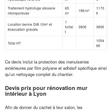
Traitement hydrofuge siloxane
65
1170
18€/m²
microporeuse
m²
€
1
Location benne DIB 10m³ et
forfai
380€
380€
évacuation gravats
t
1054
Total HT
6€
Ce devis inclut la protection des menuiseries
extérieures par film polyane et adhésif spécifique ainsi
qu’un nettoyage complet du chantier.
Devis prix pour rénovation mur
intérieur à Lyon
Afin de donner du cachet à leur salon, les