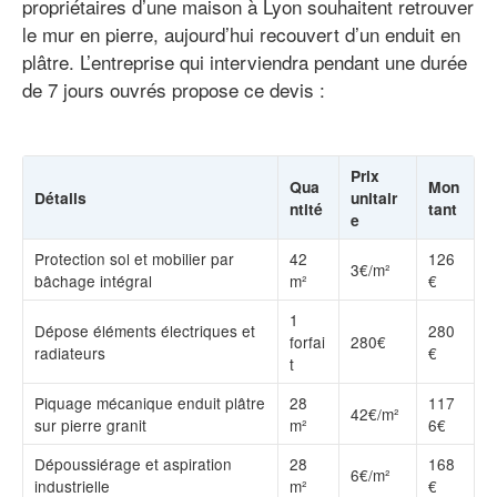
propriétaires d’une maison à Lyon souhaitent retrouver
le mur en pierre, aujourd’hui recouvert d’un enduit en
plâtre. L’entreprise qui interviendra pendant une durée
de 7 jours ouvrés propose ce devis :
Prix
Qua
Mon
Détails
unitair
ntité
tant
e
Protection sol et mobilier par
42
126
3€/m²
bâchage intégral
m²
€
1
Dépose éléments électriques et
280
forfai
280€
radiateurs
€
t
Piquage mécanique enduit plâtre
28
117
42€/m²
sur pierre granit
m²
6€
Dépoussiérage et aspiration
28
168
6€/m²
industrielle
m²
€