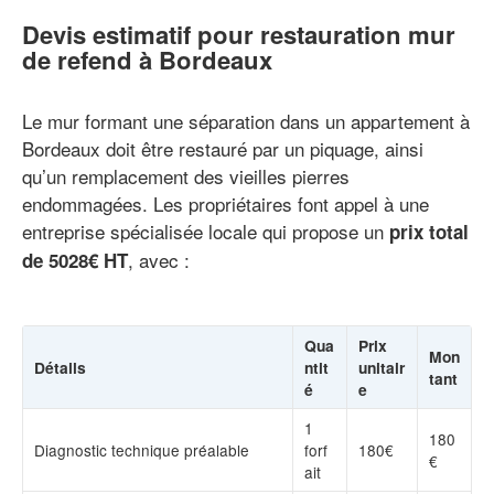
Devis estimatif pour restauration mur
de refend à Bordeaux
Le mur formant une séparation dans un appartement à
Bordeaux doit être restauré par un piquage, ainsi
qu’un remplacement des vieilles pierres
endommagées. Les propriétaires font appel à une
entreprise spécialisée locale qui propose un
prix total
, avec :
de 5028€ HT
Qua
Prix
Mon
Détails
ntit
unitair
tant
é
e
1
180
Diagnostic technique préalable
forf
180€
€
ait