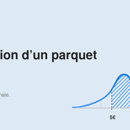
tion d’un parquet
nale.
5€