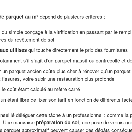
dépend de plusieurs critères :
de parquet au m²
du simple ponçage à la vitrification en passant par le remp
n
res du revêtement de sol
qui touche directement le prix des fournitures
aux utilisés
notamment s’il s’agit d’un parquet massif ou contrecollé et d
r un parquet ancien coûte plus cher à rénover qu’un parquet 
 fissures, voire subir une restauration plus profonde
, le coût étant calculé au mètre carré
un étant libre de fixer son tarif en fonction de différents fact
onseillé déléguer cette tâche à un professionnel : comme la 
s. Une mauvaise
, une pose de vernis n
préparation du sol
 parquet approximatif peuvent causer des dégâts conséque