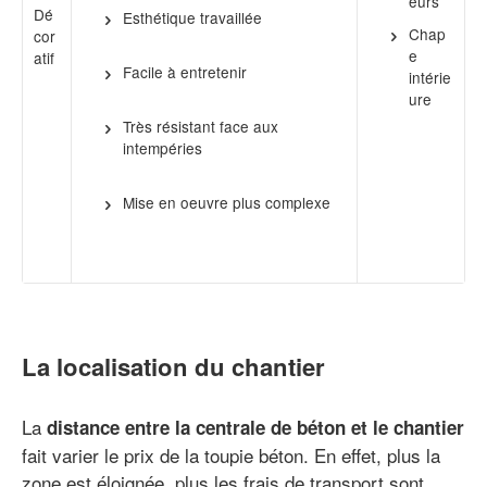
eurs
Dé
Esthétique travaillée
Chap
cor
e
atif
Facile à entretenir
intérie
ure
Très résistant face aux
intempéries
Mise en oeuvre plus complexe
La localisation du chantier
La
distance entre la centrale de béton et le chantier
fait varier le prix de la toupie béton. En effet, plus la
zone est éloignée, plus les frais de transport sont