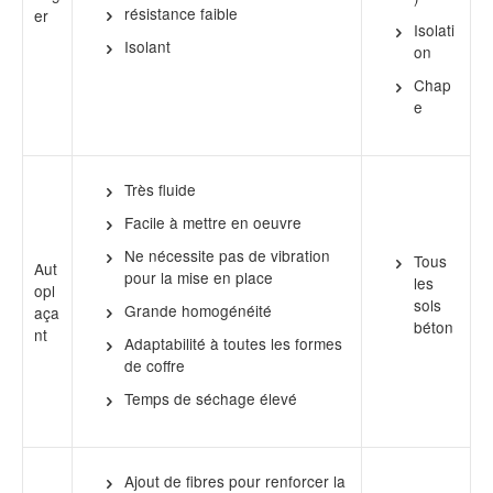
résistance faible
er
Isolati
Isolant
on
Chap
e
Très fluide
Facile à mettre en oeuvre
Ne nécessite pas de vibration
Tous
Aut
pour la mise en place
les
opl
sols
Grande homogénéité
aça
béton
nt
Adaptabilité à toutes les formes
de coffre
Temps de séchage élevé
Ajout de fibres pour renforcer la