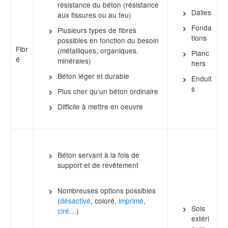
résistance du béton (résistance
Dalles
aux fissures ou au feu)
Fonda
Plusieurs types de fibres
tions
possibles en fonction du besoin
Fibr
(métalliques, organiques,
Planc
é
minérales)
hers
Béton léger et durable
Enduit
s
Plus cher qu’un béton ordinaire
Difficile à mettre en oeuvre
Béton servant à la fois de
support et de revêtement
Nombreuses options possibles
(
désactivé
, coloré,
imprimé
,
Sols
ciré
…)
extéri