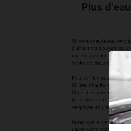
Plus d’ea
Si votre chauffe-eau fonct
jour/nuit est souvent en ca
chauffe pendant les heures 
l’ordre de chauffer, même si
Pour vérifier, passez votre
Si l’eau chauffe normaleme
Contactez votre fournisseu
transmis à votre installati
remplacer en une intervent
Notez que le contacteur jou
sauter votre tableau élect