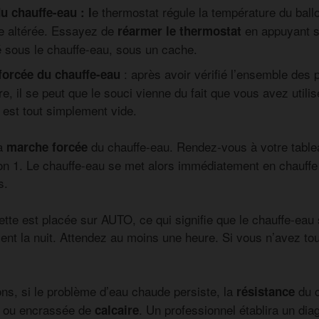
e thermostat régule la température du ballon.
u chauffe-eau : l
re altérée. Essayez de
en appuyant s
réarmer le thermostat
é sous le chauffe-eau, sous un cache.
: après avoir vérifié l’ensemble des 
forcée du chauffe-eau
e, il se peut que le souci vienne du fait que vous avez util
 est tout simplement vide.
la
du chauffe-eau. Rendez-vous à votre tablea
marche forcée
tion 1. Le chauffe-eau se met alors immédiatement en chauffe
s.
ette est placée sur AUTO, ce qui signifie que le chauffe-eau
nt la nuit. Attendez au moins une heure. Si vous n’avez tou
ons, si le problème d’eau chaude persiste, la
du c
résistance
ou encrassée de
. Un professionnel établira un dia
calcaire