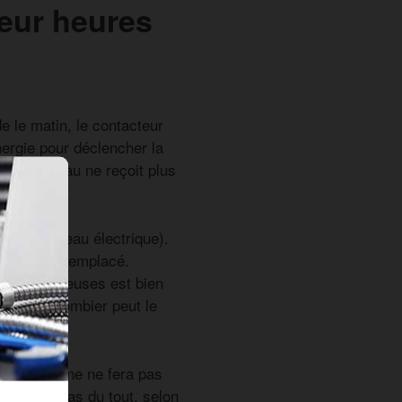
eur heures
e le matin, le contacteur
nergie pour déclencher la
 chauffe-eau ne reçoit plus
ur au tableau électrique).
doit être remplacé.
s heures creuses est bien
n ou un plombier peut le
teur en panne ne fera pas
nence ou pas du tout, selon