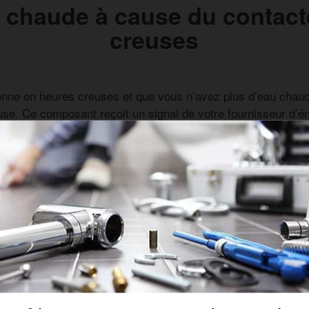
u chaude à cause du contact
creuses
ionne en heures creuses et que vous n’avez plus d’eau chaud
use. Ce composant reçoit un signal de votre fournisseur d’é
moins chères, généralement la nuit. S’il est défaillant, votre
 tout le reste de l’installation est opérationnel.
 chauffe-eau en marche forcée (position « 1 » sur le contacte
nt en marche forcée mais pas en mode AUTO, le contacteur 
r d’énergie pour vérifier que le signal de déclenchement de
on. Si le problème vient du contacteur lui-même, un électricie
ion courte.
r/nuit est distinct du disjoncteur du chauffe-eau. Un contac
rique : votre chauffe-eau sera simplement alimenté en perma