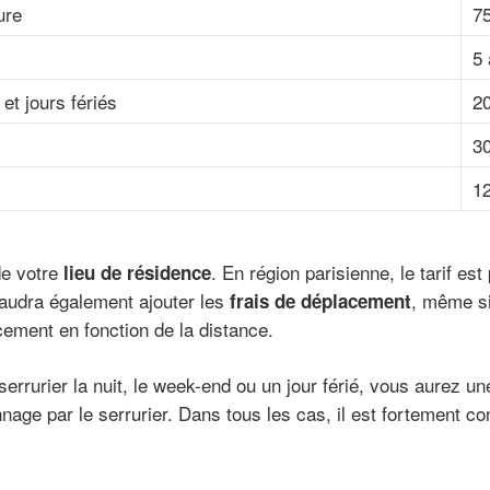
ure
75
5 
et jours fériés
2
30
12
de votre
. En région parisienne, le tarif es
lieu de résidence
faudra également ajouter les
, même si
frais de déplacement
acement en fonction de la distance.
 serrurier la nuit, le week-end ou un jour férié, vous aurez u
nage par le serrurier. Dans tous les cas, il est fortement c