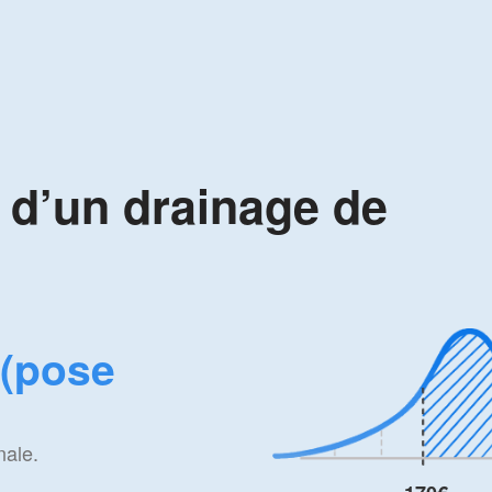
x d’un drainage de
 (pose
nale.