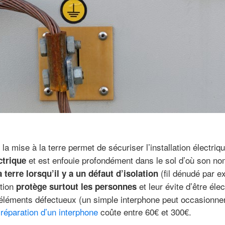
 la mise à la terre permet de sécuriser l’installation électriq
et est enfouie profondément dans le sol d’où son nom
ctrique
(fil dénudé par e
 terre lorsqu’il y a un défaut d’isolation
ation
et leur évite d’être éle
protège surtout les personnes
 éléments défectueux (un simple interphone peut occasionner
a
réparation d’un interphone
coûte entre 60€ et 300€.