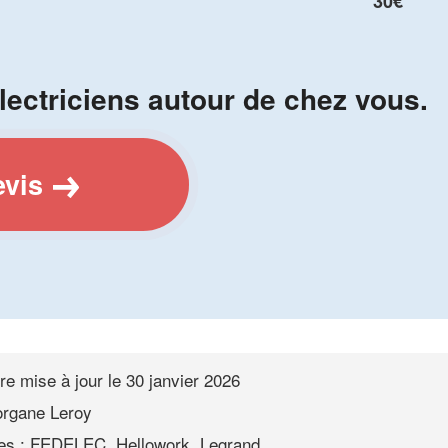
30€
lectriciens autour de chez vous.
evis
re mise à jour le
30 janvier 2026
rgane Leroy
es : FEDELEC, Hellowork, Legrand...