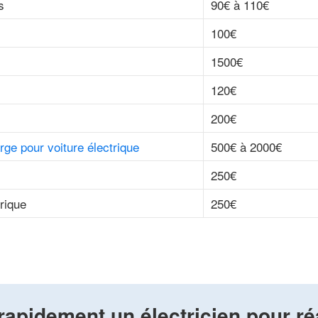
s
90€ à 110€
100€
1500€
120€
200€
rge pour voiture électrique
500€ à 2000€
250€
trique
250€
rapidement un électricien pour ré