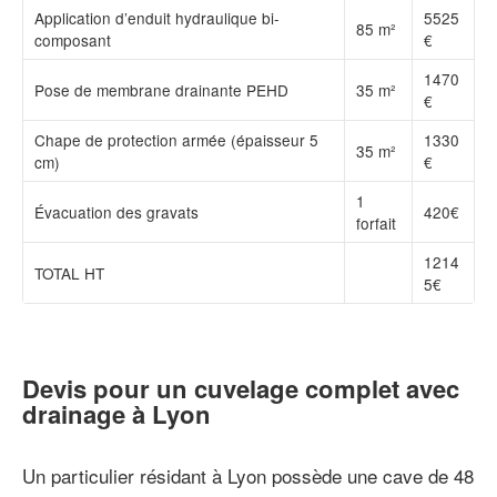
Application d’enduit hydraulique bi-
5525
85 m²
composant
€
1470
Pose de membrane drainante PEHD
35 m²
€
Chape de protection armée (épaisseur 5
1330
35 m²
cm)
€
1
Évacuation des gravats
420€
forfait
1214
TOTAL HT
5€
Devis pour un cuvelage complet avec
drainage à Lyon
Un particulier résidant à Lyon possède une cave de 48