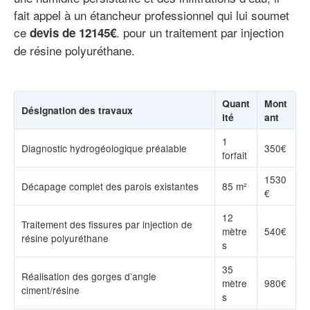
fait appel à un étancheur professionnel qui lui soumet
ce
. pour un traitement par injection
devis de 12145€
de résine polyuréthane.
Quant
Mont
Désignation des travaux
ité
ant
1
Diagnostic hydrogéologique préalable
350€
forfait
1530
Décapage complet des parois existantes
85 m²
€
12
Traitement des fissures par injection de
mètre
540€
résine polyuréthane
s
35
Réalisation des gorges d’angle
mètre
980€
ciment/résine
s