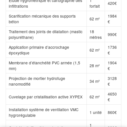
Étude hygrométrique et cartographie des
1
420€
infiltrations
forfait
Scarification mécanique des supports
1984
62 m²
béton
€
Traitement des joints de dilatation (mastic
18
990€
polyuréthane)
mètres
Application primaire d’accrochage
1736
62 m²
époxydique
€
Membrane d’étanchéité PVC armée (1,5
1904
28 m²
mm)
€
Projection de mortier hydrofuge
3128
34 m²
nanomodifié
€
4650
Cuvelage par cristallisation active XYPEX
62 m²
€
Installation système de ventilation VMC
1 unité
860€
hygrorégulable
1