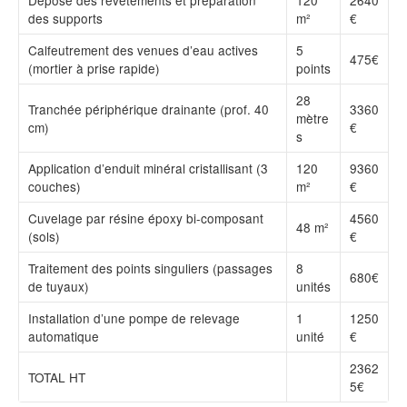
Dépose des revêtements et préparation
120
2640
des supports
m²
€
Calfeutrement des venues d’eau actives
5
475€
(mortier à prise rapide)
points
28
Tranchée périphérique drainante (prof. 40
3360
mètre
cm)
€
s
Application d’enduit minéral cristallisant (3
120
9360
couches)
m²
€
Cuvelage par résine époxy bi-composant
4560
48 m²
(sols)
€
Traitement des points singuliers (passages
8
680€
de tuyaux)
unités
Installation d’une pompe de relevage
1
1250
automatique
unité
€
2362
TOTAL HT
5€