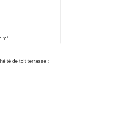
r m²
héité de toit terrasse :